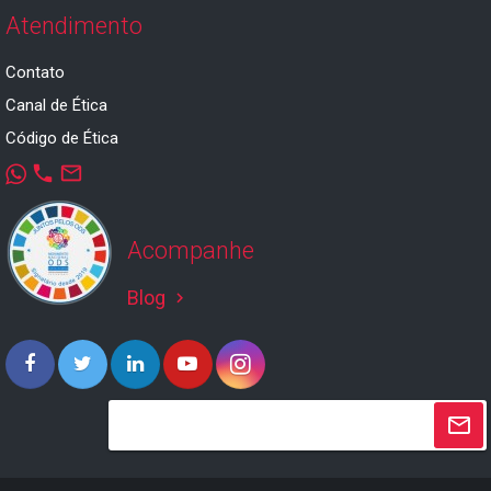
Atendimento
Contato
Canal de Ética
Código de Ética
phone
mail_outline
Acompanhe
Blog
keyboard_arrow_right