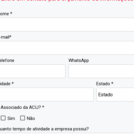
ome *
-mail*
elefone
WhatsApp
idade *
Estado *
 Associado da ACIJ? *
Sim
Não
uanto tempo de atividade a empresa possui?