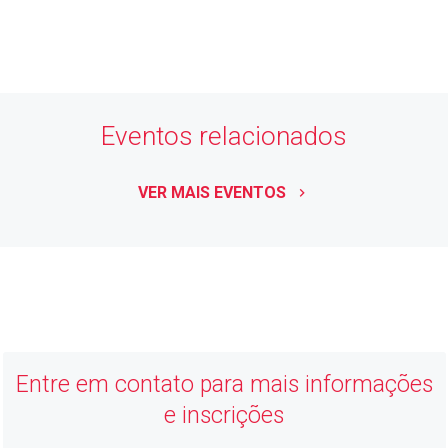
ASSOCIE-SE
keyboard_arrow_right
Eventos relacionados
VER MAIS EVENTOS
keyboard_arrow_right
ACIJ
Economia Forte, Cidade Feliz
Entre em contato para mais informações
e inscrições