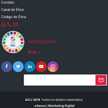
Contato
Canal de Ética
Código de Ética
phone
mail_outline
Acompanhe
Blog
keyboard_arrow_right
ACIJ 2018.
Todos os direitos reservados.
eSauce | Marketing Digital