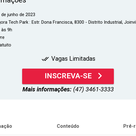
 de junho de 2023
ra Tech Park : Estr. Dona Francisca, 8300 - Distrito Industrial, Joinvi
 às 9h
vre
atuito
Vagas Limitadas
done_all
keyboard_arrow_right
INSCREVA-SE
Mais informações:
(47) 3461-3333
mação
Conteúdo
Pré-r