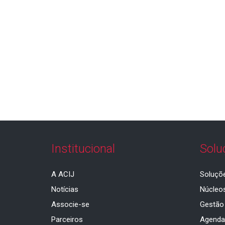
Institucional
Solu
A ACIJ
Soluçõ
Notícias
Núcleo
Associe-se
Gestão
Parceiros
Agend