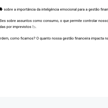
️ sobre a importância da inteligência emocional para a gestão fina
isões sobre assuntos como consumo, o que permite controlar nosso
das por imprevistos 📉.
rdem, como ficamos? O quanto nossa gestão financeira impacta na 
Forte
Feliz
mia
, Cidade
ASS