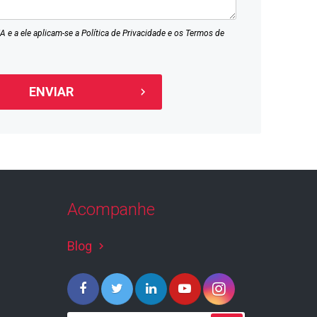
A e a ele aplicam-se a
Política de Privacidade
e os
Termos de
Acompanhe
Blog
keyboard_arrow_right