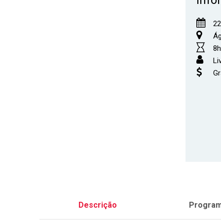
22
Ágo
8h
Li
Gr
Descrição
Progra