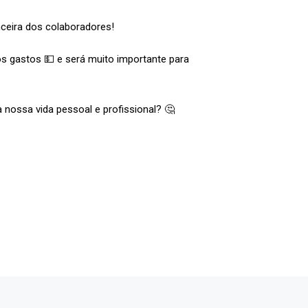
nceira dos colaboradores!
s gastos 💵 e será muito importante para
nossa vida pessoal e profissional? 🤔
OCIE-SE
keyboard_arrow_right