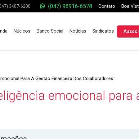
(047) 98916-6578
Contato
Boa Vist
047) 3407-6200
nda
Núcleos
Banco Social
Notícias
Sindicatos
Associ
 Emocional Para A Gestão Financeira Dos Colaboradores!
eligência emocional para 
rmações