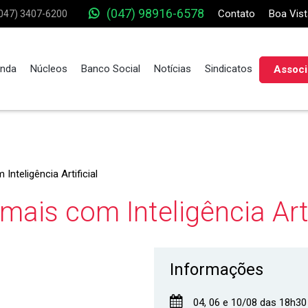
(047) 98916-6578
Contato
Boa Vist
047) 3407-6200
nda
Núcleos
Banco Social
Notícias
Sindicatos
Associ
teligência Artificial
ais com Inteligência Arti
Informações
04, 06 e 10/08 das 18h30