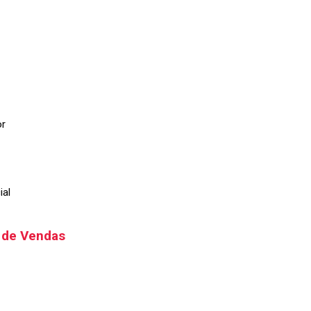
or
ial
l de Vendas