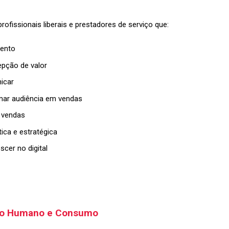
fissionais liberais e prestadores de serviço que:
mento
epção de valor
icar
ar audiência em vendas
e vendas
tica e estratégica
scer no digital
to Humano e Consumo