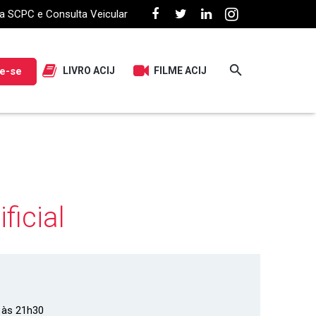
a SCPC e Consulta Veicular
e-se
LIVRO ACIJ
FILME ACIJ
ficial
 às 21h30