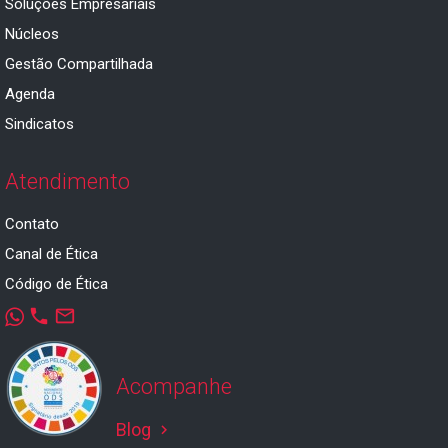
Soluções Empresariais
Núcleos
Gestão Compartilhada
Agenda
Sindicatos
Atendimento
Contato
Canal de Ética
Código de Ética
phone
mail_outline
Acompanhe
Blog
keyboard_arrow_right