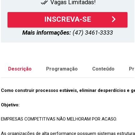
Vagas Limitadas!
done_all
keyboard_arrow_right
INSCREVA-SE
Mais informações:
(47) 3461-3333
Descrição
Programação
Conteúdo
Pr
Como construir processos estáveis, eliminar desperdícios e ge
Objetivo:
EMPRESAS COMPETITIVAS NÃO MELHORAM POR ACASO.
As organizações de alta performance possuem sistemas estruturado