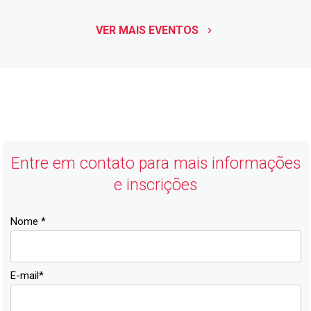
VER MAIS EVENTOS
keyboard_arrow_right
ACIJ
Economia Forte, Cidade Feliz
Entre em contato para mais informações
e inscrições
Nome *
E-mail*