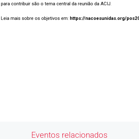
para contribuir são o tema central da reunião da ACIJ.
Leia mais sobre os objetivos em:
https://nacoesunidas.org/pos
Economia
Forte
,
Cidade
Feliz
ASSOCIE-SE
keyboard_arrow_right
Eventos relacionados