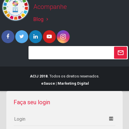
Acompanhe
Blog
keyboard_arrow_right
ACIJ 2018.
Todos os direitos reservados.
eSauce | Marketing Digital
Faça seu login