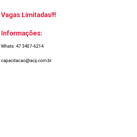
Vagas Limitadas!!!
Informações:
Whats: 47 3407-6214
capacitacao@acij.com.br
Economia
Forte
,
Cidade
Feliz