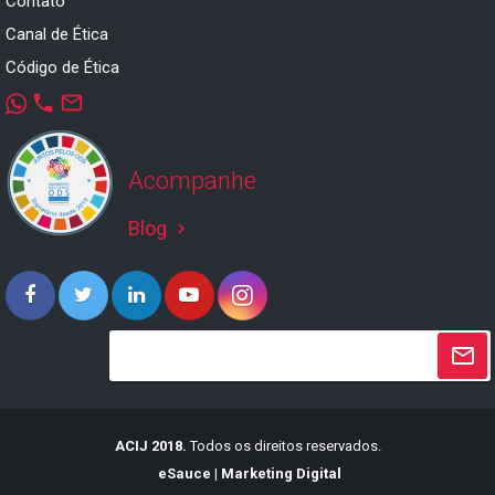
Contato
Canal de Ética
Código de Ética
phone
mail_outline
Acompanhe
Blog
keyboard_arrow_right
ACIJ 2018.
Todos os direitos reservados.
eSauce | Marketing Digital