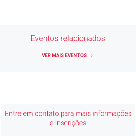
ASSOCIE-SE
keyboard_arrow_right
Eventos relacionados
VER MAIS EVENTOS
keyboard_arrow_right
ACIJ
Economia Forte, Cidade Feliz
Entre em contato para mais informações
e inscrições