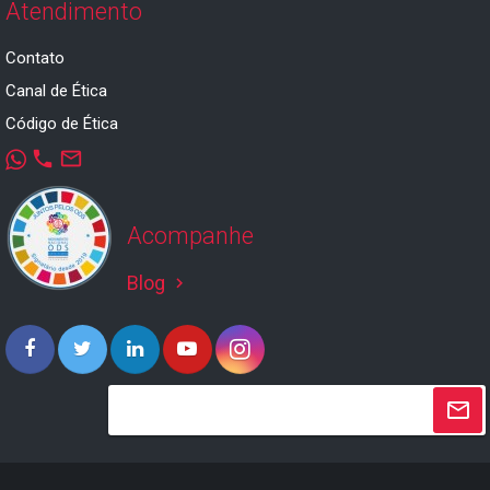
Atendimento
Contato
Canal de Ética
Código de Ética
phone
mail_outline
Acompanhe
Blog
keyboard_arrow_right