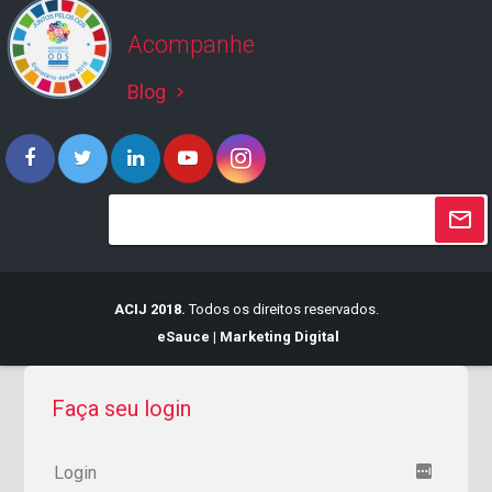
Acompanhe
Blog
keyboard_arrow_right
ACIJ 2018.
Todos os direitos reservados.
eSauce | Marketing Digital
Faça seu login