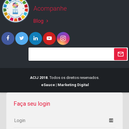
Acompanhe
Blog
keyboard_arrow_right
ACIJ 2018.
Todos os direitos reservados.
eSauce | Marketing Digital
Faça seu login