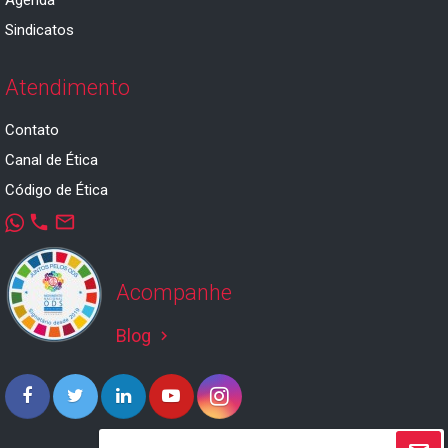
Agenda
Sindicatos
Atendimento
Contato
Canal de Ética
Código de Ética
phone
mail_outline
Acompanhe
Blog
keyboard_arrow_right