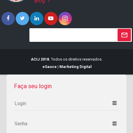
Blog
keyboard_arrow_right
ACIJ 2018.
Todos os direitos reservados.
eSauce | Marketing Digital
Faça seu login