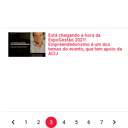
Está chegando a hora da
ExpoGestão 2021!
Empreendedorismo é um dos
temas do evento, que tem apoio da
ACIJ
1
2
3
4
5
6
7