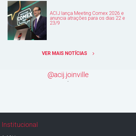
ACIJ lança Meeting Comex 2026 e
anuncia atrações para os dias 22 e
23/9
VER MAIS NOTÍCIAS
@acij.joinville
Institucional