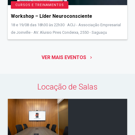
CURSOS E TREINAMENTOS
Workshop – Líder Neuroconsciente
18 e 19/08 das 18h30 às 22h30 · ACIJ - Associação Empresarial
de Joinville - AV. Aluisio Pires Condeixa, 2550 - Saguaçu
VER MAIS EVENTOS
keyboard_arrow_right
Locação de Salas