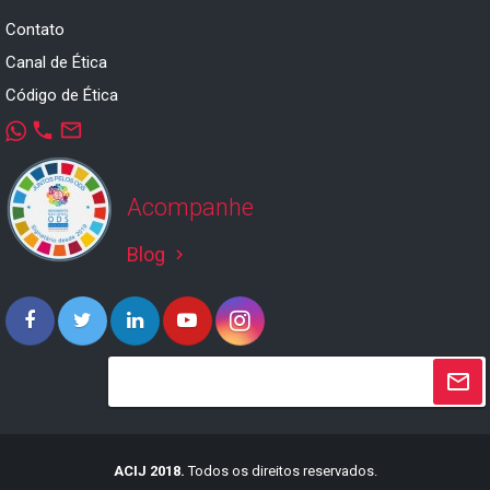
Contato
Canal de Ética
Código de Ética
phone
mail_outline
Acompanhe
Blog
keyboard_arrow_right
ACIJ 2018.
Todos os direitos reservados.